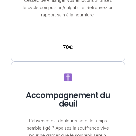
Cessez de
« manger vos émotions »
. Brisez
le cycle compulsion/culpabilité. Retrouvez un
rapport sain à la nourriture
70€
Accompagnement du
deuil
L’absence est douloureuse et le temps
semble figé ? Apaisez la souffrance vive
pour ne garder que le
souvenir serein
.